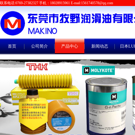
联系电话:0769-27382327 手机：18028915961 E-mail:1561740578@qq.com
首页
公司简介
产品中心
新闻动态
日本LU