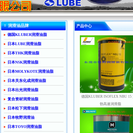
润滑油品牌
产品中心
德国KLUBER润滑油脂
日本LUBE润滑油脂
日本THK润滑油脂
日本NSK润滑油脂
日本MOLYKOTE润滑油脂
日本关东化成润滑油脂
日本出光润滑油脂
德国KLUBER ISOFLEX NBU 15
复合资材润滑油脂
勃高速润滑脂
日本松下润滑油脂
日本牧野润滑油
日本TOYO润滑油脂