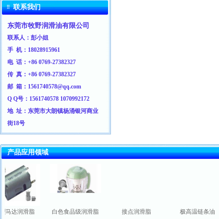
联系我们
东莞市牧野润滑油有限公司
联系人：彭小姐
手 机：
18028915961
电 话：+86 0769-27382327
传 真：+86 0769-
27382327
邮 箱：1561740578@qq.com
Q Q号：1561740578
1070992172
地 址：东莞市大朗镇杨涌银河商业
街18号
产品应用领域
达润滑脂
白色食品级润滑脂
接点润滑脂
极高温链条油