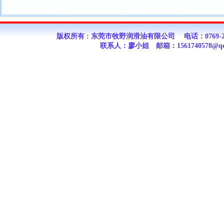
版权所有 : 东莞市牧野润滑油有限公司 电话：0769-2738
联系人：廖小姐 邮箱：1561740578