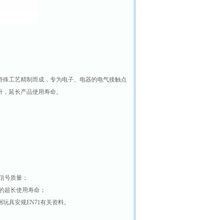
特殊工艺精制而成，专为电子、电器的电气接触点
升，延长产品使用寿命。
信号质量；
的超长使用寿命；
洲玩具安规EN71有关资料。