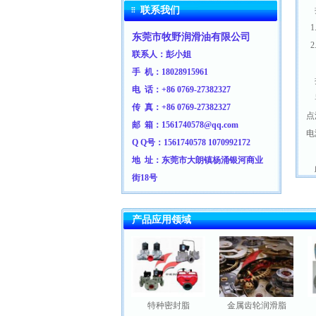
联系我们
接
1
东莞市牧野润滑油有限公司
2
联系人：彭小姐
手 机：
18028915961
接
电 话：+86 0769-27382327
传 真：+86 0769-
27382327
点
邮 箱：1561740578@qq.com
电
Q Q号：1561740578
1070992172
地 址：东莞市大朗镇杨涌银河商业
此
街18号
产品应用领域
汽车零部件润滑脂
特种密封脂
金属齿轮润滑脂
密