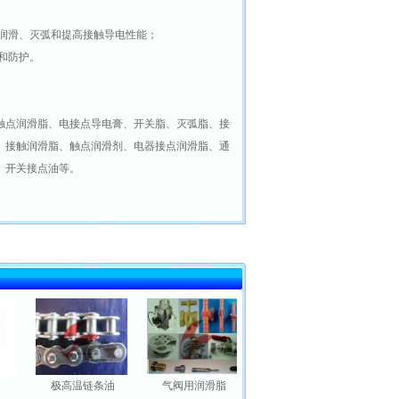
的润滑、灭弧和提高接触导电性能；
和防护。
触点润滑脂、电接点导电膏、开关脂、灭弧脂、接
、接触润滑脂、触点润滑剂、电器接点润滑脂、通
、开关接点油等。
极高温链条油
气阀用润滑脂
超高温链条油
高温链