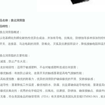
品名称：接点润滑脂
品特性：
点润滑脂概述：
皂基稠化剂稠化耐热性优异合成油，并加有导电、抗氧化、防锈蚀等多种添加剂经
开关、连接器、马达电刷的润滑、防氧化、灭弧及抗磨损而设计，降低接触电阻和温
点润滑脂的主要性能：
.减弧，防止产生火花；
.友好相容性：适用于敏感塑料、不会对敏感塑料造成任何损害；
.极优触感：有效防止碳化、改善开关的触感显著提高电气接触性能；
.高粘度指数：极优的附着力，优异的润滑防护确保极优的平滑、安静操纵感；
.超导性：显著降低工作温度，极优地防水、防腐、抗盐雾确保超导电性能、显著提高
.极优抗氧化性：优秀的化学稳定性，抗氧化、抗磨损、防锈蚀、确保接触点、插拔件
.无毒，符合美国食品药物管理局（FDA）有关资料及美国玩具安规STM963-96A，欧