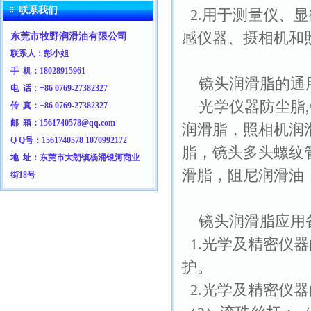
联系我们
2.用于测量仪、
感仪器、摄相机和
东莞市牧野润滑油有限公司
联系人：彭小姐
手 机：
18028915961
镜头润滑脂的通
电 话：+86 0769-27382327
光学仪器防尘脂
传 真：+86 0769-
27382327
邮 箱：1561740578@qq.com
润滑脂，
照相机润
Q Q号：1561740578
1070992172
脂，镜头多头螺纹
地 址：东莞市大朗镇杨涌银河商业
滑脂，阻尼润滑油
街18号
镜头润滑脂应用
1.光学及精密仪
护。
2.光学及精密仪