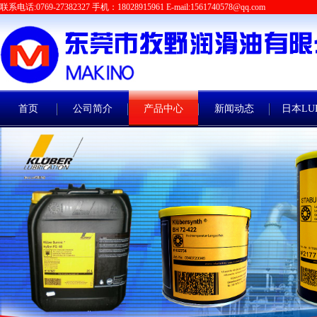
联系电话:0769-27382327 手机：18028915961 E-mail:1561740578@qq.com
首页
公司简介
产品中心
新闻动态
日本LU