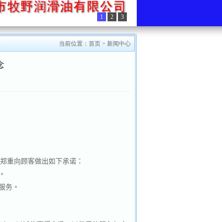
1
2
3
当前位置：
首页
>
新闻中心
念
司郑重向顾客做出如下承诺：
。
服务。