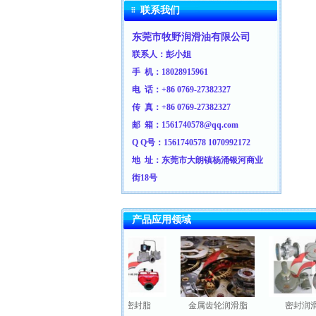
联系我们
东莞市牧野润滑油有限公司
联系人：彭小姐
手 机：
18028915961
电 话：+86 0769-27382327
传 真：+86 0769-
27382327
邮 箱：1561740578@qq.com
Q Q号：1561740578
1070992172
地 址：东莞市大朗镇杨涌银河商业
街18号
产品应用领域
车零部件润滑脂
特种密封脂
金属齿轮润滑脂
密封润滑脂